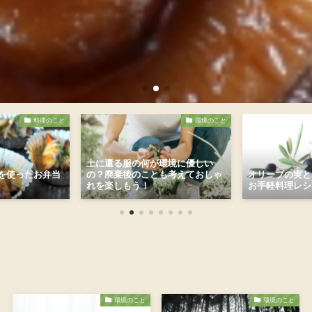
料理のこと
環境のこと
土に還る服の何が環境に優しい
を使ったお弁当
の？廃棄後のことも考えておしゃ
オリーブの実と
れを楽しもう！
お手軽料理レシ
環境のこと
環境のこと