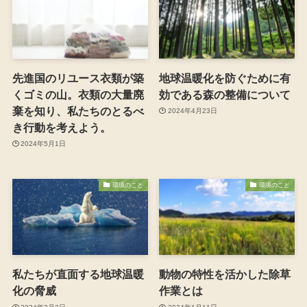
先進国のリユース衣類が築
地球温暖化を防ぐために有
くゴミの山。衣類の大量廃
効である森の整備について
棄を知り、私たちのとるべ
2024年4月23日
き行動を考えよう。
2024年5月1日
環境のこと
環境のこと
私たちが直面する地球温暖
動物の特性を活かした除草
化の脅威
作業とは