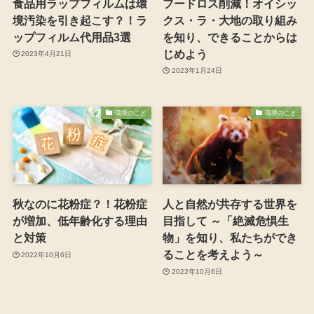
食品用ラップフィルムは環
フードロス削減！オイシッ
境汚染を引き起こす？！ラ
クス・ラ・大地の取り組み
ップフィルム代用品3選
を知り、できることからは
じめよう
2023年4月21日
2023年1月24日
環境のこと
環境のこと
秋なのに花粉症？！花粉症
人と自然が共存する世界を
が増加、低年齢化する理由
目指して ～「絶滅危惧生
と対策
物」を知り、私たちができ
ることを考えよう～
2022年10月6日
2022年10月6日