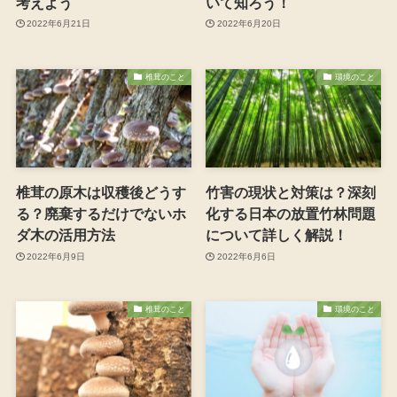
考えよう
いて知ろう！
2022年6月21日
2022年6月20日
椎茸のこと
環境のこと
椎茸の原木は収穫後どうす
竹害の現状と対策は？深刻
る？廃棄するだけでないホ
化する日本の放置竹林問題
ダ木の活用方法
について詳しく解説！
2022年6月9日
2022年6月6日
椎茸のこと
環境のこと