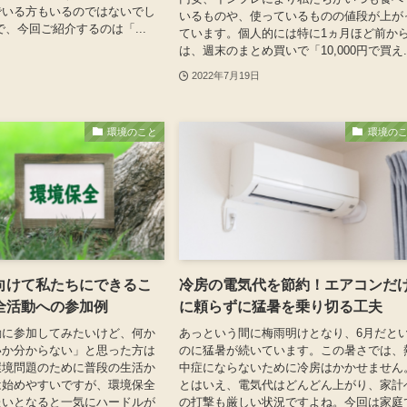
でいる方もいるのではないでし
いるものや、使っているものの値段が上が
で、今回ご紹介するのは「...
ています。個人的には特に1ヵ月ほど前か
は、週末のまとめ買いで「10,000円で買え..
2022年7月19日
環境のこと
環境の
向けて私たちにできるこ
冷房の電気代を節約！エアコンだ
全活動への参加例
に頼らずに猛暑を乗り切る工夫
動に参加してみたいけど、何か
あっという間に梅雨明けとなり、6月だと
いか分からない」と思った方は
のに猛暑が続いています。この暑さでは、
環境問題のために普段の生活か
中症にならないために冷房はかかせません
は始めやすいですが、環境保全
とはいえ、電気代はどんどん上がり、家計
たいとなると一気にハードルが
の打撃も厳しい状況ですよね。今回は家庭