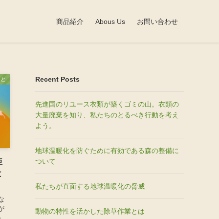
商品紹介
Abous Us
お問い合わせ
Recent Posts
こと
先進国のリユース衣類が築くゴミの山。衣類の
大量廃棄を知り、私たちのとるべき行動を考え
よう。
地球温暖化を防ぐために有効である森の整備に
ついて
亜
と
私たちが直面する地球温暖化の脅威
な
が
動物の特性を活かした除草作業とは
」