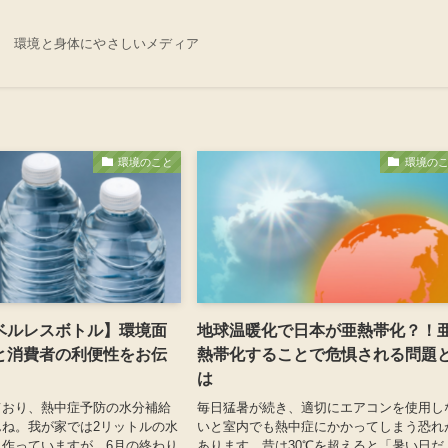
け 環境と身体にやさしいメディア
環境のこと
環境の
ベルレスボトル】環境面
地球温暖化で日本が亜熱帯化？！
と消費者の利便性をお伝
熱帯化することで危惧される問題
は
ており、熱中症予防の水分補給
毎日猛暑が続き、適切にエアコンを使用し
ね。我が家では2リットルの水
いと室内でも熱中症にかかってしまう恐れ
作っていますが、6月の終わり
あります。昔は30℃を超えると「暑い日だ