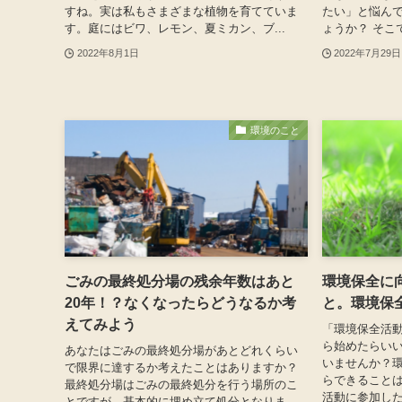
すね。実は私もさまざまな植物を育てていま
たい」と悩ん
す。庭にはビワ、レモン、夏ミカン、ブ...
ょうか？ そこ
2022年8月1日
2022年7月29日
環境のこと
ごみの最終処分場の残余年数はあと
環境保全に
20年！？なくなったらどうなるか考
と。環境保
えてみよう
「環境保全活
ら始めたらい
あなたはごみの最終処分場があとどれくらい
いませんか？
で限界に達するか考えたことはありますか？
らできること
最終処分場はごみの最終処分を行う場所のこ
活動に参加し
とですが、基本的に埋め立て処分となりま