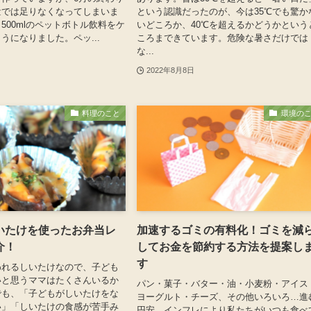
量では足りなくなってしまいま
という認識だったのが、今は35℃でも驚か
500mlのペットボトル飲料をケ
いどころか、40℃を超えるかどうかという
うになりました。ペッ...
ころまできています。危険な暑さだけでは
な...
2022年8月8日
料理のこと
環境の
いたけを使ったお弁当レ
加速するゴミの有料化！ゴミを減
介！
してお金を節約する方法を提案し
す
われるしいたけなので、子ども
いと思うママはたくさんいるか
パン・菓子・バター・油・小麦粉・アイス
でも、「子どもがしいたけをな
ヨーグルト・チーズ、その他いろいろ…進
い」「しいたけの食感が苦手み
円安、インフレにより私たちがいつも食べ