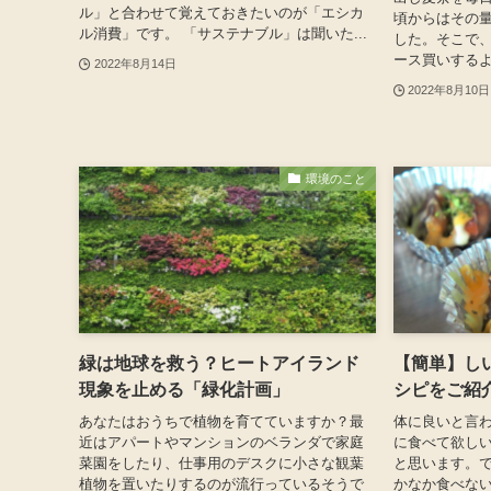
ル」と合わせて覚えておきたいのが「エシカ
頃からはその
ル消費」です。 「サステナブル」は聞いた...
した。そこで、
ース買いするよ
2022年8月14日
2022年8月10日
環境のこと
緑は地球を救う？ヒートアイランド
【簡単】し
現象を止める「緑化計画」
シピをご紹
あなたはおうちで植物を育てていますか？最
体に良いと言
近はアパートやマンションのベランダで家庭
に食べて欲し
菜園をしたり、仕事用のデスクに小さな観葉
と思います。
植物を置いたりするのが流行っているそうで
かなか食べな