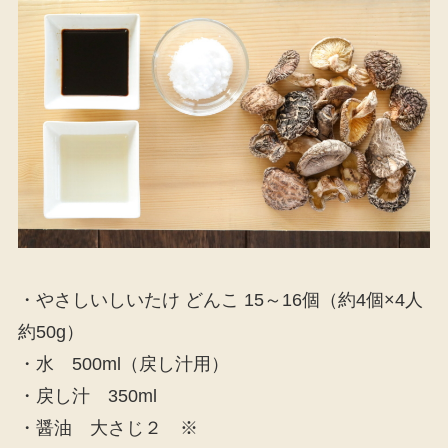
・やさしいしいたけ どんこ 15～16個（約4個×4人
約50g）
・水 500ml（戻し汁用）
・戻し汁 350ml
・醤油 大さじ２ ※